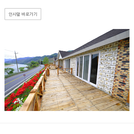
인사말 바로가기